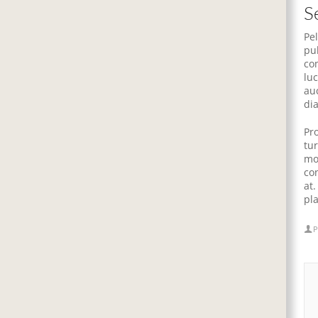
S
Pe
pu
co
luc
au
di
Pr
tu
mo
co
at
pl
P