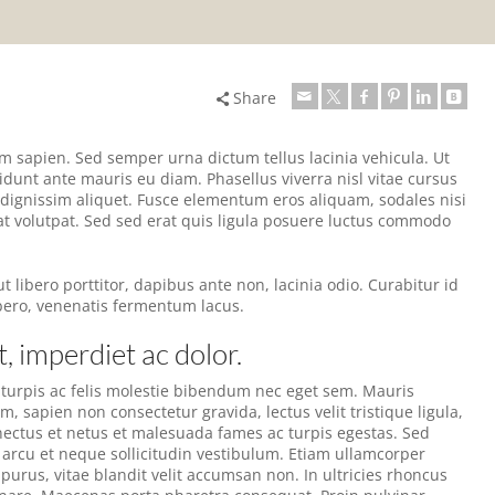
Share
am sapien. Sed semper urna dictum tellus lacinia vehicula. Ut
cidunt ante mauris eu diam. Phasellus viverra nisl vitae cursus
dignissim aliquet. Fusce elementum eros aliquam, sodales nisi
at volutpat. Sed sed erat quis ligula posuere luctus commodo
t libero porttitor, dapibus ante non, lacinia odio. Curabitur id
ibero, venenatis fermentum lacus.
, imperdiet ac dolor.
turpis ac felis molestie bibendum nec eget sem. Mauris
um, sapien non consectetur gravida, lectus velit tristique ligula,
 senectus et netus et malesuada fames ac turpis egestas. Sed
t arcu et neque sollicitudin vestibulum. Etiam ullamcorper
purus, vitae blandit velit accumsan non. In ultricies rhoncus