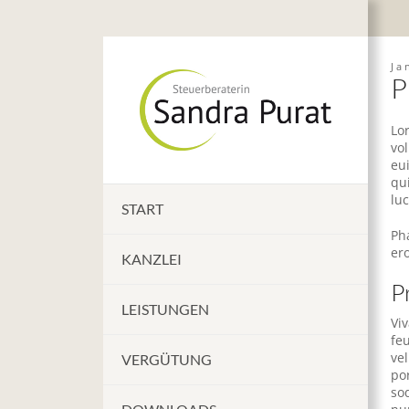
Ja
P
Lo
vo
eu
qu
lu
START
Pha
er
KANZLEI
P
LEISTUNGEN
Vi
feu
vel
VERGÜTUNG
po
so