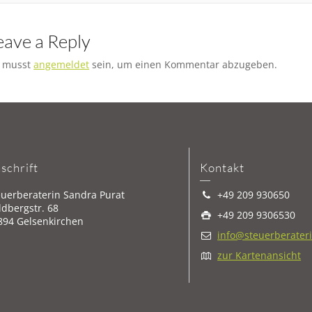
eave a Reply
 musst
angemeldet
sein, um einen Kommentar abzugeben.
schrift
Kontakt
euerberaterin Sandra Purat
+49 209 930650
ldbergstr. 68
+49 209 9306530
894 Gelsenkirchen
info@steuerberater
zur Kartenansicht