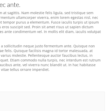
ec ante.
at sagittis. Nam molestie felis ligula, sed tristique sem
fermentum ullamcorper viverra, enim lorem egestas nisl, nec
et tempor purus a elementum. Fusce iaculis turpis ut ipsum
s eros suscipit sed. Proin sit amet risus ut sapien dictum
s ante condimentum vel. In mollis elit diam, iaculis volutpat
, a sollicitudin neque justo fermentum ante. Quisque non
e felis. Quisque facilisis magna id tortor malesuada, at
arius molestie. Pellentesque auctor faucibus lectus, in
 aliquet. Etiam commodo nulla turpis, nec interdum est rutrum
ucibus ante, vel viverra nunc blandit ut. In hac habitasse
vitae tellus ornare imperdiet.