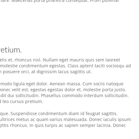
rnare. Maecenas porta pharetra consequat. Proin pulvinar
retium.
elis et, rhoncus nisl. Nullam eget mauris quis sem laoreet
 molestie condimentum egestas. Class aptent taciti sociosqu ad
posuere orci, at dignissim lacus sagittis ut.
ommodo ligula eget dolor. Aenean massa. Cum sociis natoque
ec velit est, egestas egestas dolor et, molestie porta justo.
dit dui sollicitudin. Phasellus commodo interdum sollicitudin.
d leo cursus pretium.
sque. Suspendisse condimentum diam id feugiat sagittis.
m ultrices metus ac quam varius malesuada. Donec iaculis ipsum
gittis rhoncus. In quis turpis ac sapien semper lacinia. Donec