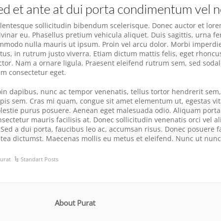
ed et ante at dui porta condimentum vel n
llentesque sollicitudin bibendum scelerisque. Donec auctor et lorem 
lvinar eu. Phasellus pretium vehicula aliquet. Duis sagittis, urna 
mmodo nulla mauris ut ipsum. Proin vel arcu dolor. Morbi imperdi
tus, in rutrum justo viverra. Etiam dictum mattis felis, eget rhoncu
ctor. Nam a ornare ligula. Praesent eleifend rutrum sem, sed sodale
am consectetur eget.
oin dapibus, nunc ac tempor venenatis, tellus tortor hendrerit sem
rpis sem. Cras mi quam, congue sit amet elementum ut, egestas vita
lestie purus posuere. Aenean eget malesuada odio. Aliquam porta v
nsectetur mauris facilisis at. Donec sollicitudin venenatis orci vel
. Sed a dui porta, faucibus leo ac, accumsan risus. Donec posuere fa
atea dictumst. Maecenas mollis eu metus et eleifend. Nunc ut nunc 
urat
Standart Posts
About Purat