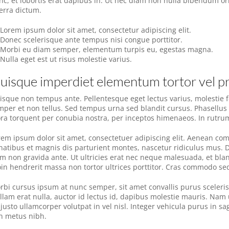
nc, et lobortis erat dapibus in. Ut nec diam non nulla bibendum o
verra dictum.
Lorem ipsum dolor sit amet, consectetur adipiscing elit.
Donec scelerisque ante tempus nisi congue porttitor.
Morbi eu diam semper, elementum turpis eu, egestas magna.
Nulla eget est ut risus molestie varius.
uisque imperdiet elementum tortor vel p
isque non tempus ante. Pellentesque eget lectus varius, molestie f
mper et non tellus. Sed tempus urna sed blandit cursus. Phasellus
tora torquent per conubia nostra, per inceptos himenaeos. In rutrum 
rem ipsum dolor sit amet, consectetuer adipiscing elit. Aenean c
natibus et magnis dis parturient montes, nascetur ridiculus mus. Don
m non gravida ante. Ut ultricies erat nec neque malesuada, et blan
oin hendrerit massa non tortor ultrices porttitor. Cras commodo se
rbi cursus ipsum at nunc semper, sit amet convallis purus sceleri
llam erat nulla, auctor id lectus id, dapibus molestie mauris. Na
justo ullamcorper volutpat in vel nisl. Integer vehicula purus in sa
n metus nibh.