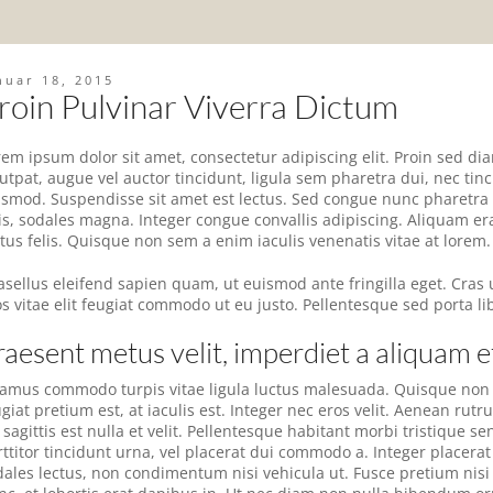
nuar 18, 2015
roin Pulvinar Viverra Dictum
rem ipsum dolor sit amet, consectetur adipiscing elit. Proin sed di
lutpat, augue vel auctor tincidunt, ligula sem pharetra dui, nec tin
ismod. Suspendisse sit amet est lectus.
Sed congue nunc pharetra 
is, sodales magna. Integer congue convallis adipiscing. Aliquam er
ctus felis. Quisque non sem a enim iaculis venenatis vitae at lorem.
sellus eleifend sapien quam, ut euismod ante fringilla eget. Cras u
os vitae elit feugiat commodo ut eu justo. Pellentesque sed porta l
raesent metus velit, imperdiet a aliquam et
vamus commodo turpis vitae ligula luctus malesuada. Quisque non 
giat pretium est, at iaculis est. Integer nec eros velit. Aenean rutr
 sagittis est nulla et velit. Pellentesque habitant morbi tristique
rttitor tincidunt urna, vel placerat dui commodo a. Integer placera
dales lectus, non condimentum nisi vehicula ut. Fusce pretium nisi 