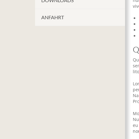
DOWNLOADS
nu
vi
ANFAHRT
Q
Qu
se
li
Lo
pe
Na
Pr
Mo
Nu
eu 
no