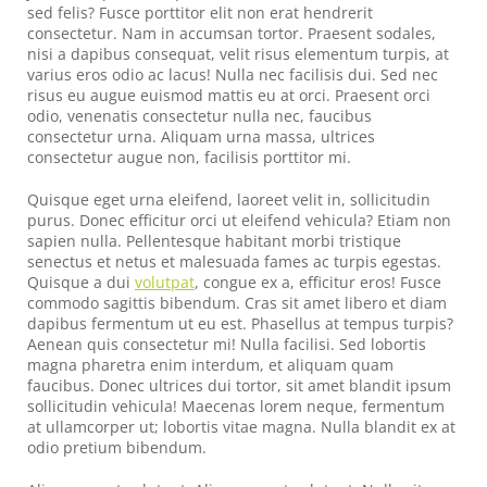
sed felis? Fusce porttitor elit non erat hendrerit
consectetur. Nam in accumsan tortor. Praesent sodales,
nisi a dapibus consequat, velit risus elementum turpis, at
varius eros odio ac lacus! Nulla nec facilisis dui. Sed nec
risus eu augue euismod mattis eu at orci. Praesent orci
odio, venenatis consectetur nulla nec, faucibus
consectetur urna. Aliquam urna massa, ultrices
consectetur augue non, facilisis porttitor mi.
Quisque eget urna eleifend, laoreet velit in, sollicitudin
purus. Donec efficitur orci ut eleifend vehicula? Etiam non
sapien nulla. Pellentesque habitant morbi tristique
senectus et netus et malesuada fames ac turpis egestas.
Quisque a dui
volutpat
, congue ex a, efficitur eros! Fusce
commodo sagittis bibendum. Cras sit amet libero et diam
dapibus fermentum ut eu est. Phasellus at tempus turpis?
Aenean quis consectetur mi! Nulla facilisi. Sed lobortis
magna pharetra enim interdum, et aliquam quam
faucibus. Donec ultrices dui tortor, sit amet blandit ipsum
sollicitudin vehicula! Maecenas lorem neque, fermentum
at ullamcorper ut; lobortis vitae magna. Nulla blandit ex at
odio pretium bibendum.