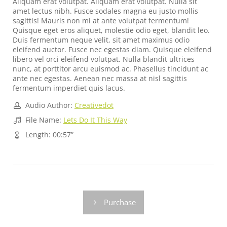
Aliquam erat volutpat. Aliquam erat volutpat. Nulla sit
amet lectus nibh. Fusce sodales magna eu justo mollis
sagittis! Mauris non mi at ante volutpat fermentum!
Quisque eget eros aliquet, molestie odio eget, blandit leo.
Duis fermentum neque velit, sit amet maximus odio
eleifend auctor. Fusce nec egestas diam. Quisque eleifend
libero vel orci eleifend volutpat. Nulla blandit ultrices
nunc, at porttitor arcu euismod ac. Phasellus tincidunt ac
ante nec egestas. Aenean nec massa at nisl sagittis
fermentum imperdiet quis lacus.
Audio Author:
Creativedot
File Name:
Lets Do It This Way
Length: 00:57”
Purchase