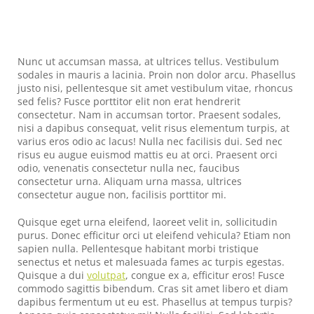
Nunc ut accumsan massa, at ultrices tellus. Vestibulum
sodales in mauris a lacinia. Proin non dolor arcu. Phasellus
justo nisi, pellentesque sit amet vestibulum vitae, rhoncus
sed felis? Fusce porttitor elit non erat hendrerit
consectetur. Nam in accumsan tortor. Praesent sodales,
nisi a dapibus consequat, velit risus elementum turpis, at
varius eros odio ac lacus! Nulla nec facilisis dui. Sed nec
risus eu augue euismod mattis eu at orci. Praesent orci
odio, venenatis consectetur nulla nec, faucibus
consectetur urna. Aliquam urna massa, ultrices
consectetur augue non, facilisis porttitor mi.
Quisque eget urna eleifend, laoreet velit in, sollicitudin
purus. Donec efficitur orci ut eleifend vehicula? Etiam non
sapien nulla. Pellentesque habitant morbi tristique
senectus et netus et malesuada fames ac turpis egestas.
Quisque a dui
volutpat
, congue ex a, efficitur eros! Fusce
commodo sagittis bibendum. Cras sit amet libero et diam
dapibus fermentum ut eu est. Phasellus at tempus turpis?