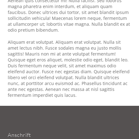
Aenean quis consectetur mi! Nulla facilisi. Sed lobortis
magna pharetra enim interdum, et aliquam quam
faucibus. Donec ultrices dui tortor, sit amet blandit ipsum
sollicitudin vehicula! Maecenas lorem neque, fermentum
at ullamcorper ut; lobortis vitae magna. Nulla blandit ex at
odio pretium bibendum.
Aliquam erat volutpat. Aliquam erat volutpat. Nulla sit
amet lectus nibh. Fusce sodales magna eu justo mollis
sagittis! Mauris non mi at ante volutpat fermentum!
Quisque eget eros aliquet, molestie odio eget, blandit leo.
Duis fermentum neque velit, sit amet maximus odio
eleifend auctor. Fusce nec egestas diam. Quisque eleifend
libero vel orci eleifend volutpat. Nulla blandit ultrices
nunc, at porttitor arcu euismod ac. Phasellus tincidunt ac
ante nec egestas. Aenean nec massa at nisl sagittis
fermentum imperdiet quis lacus.
Anschrift